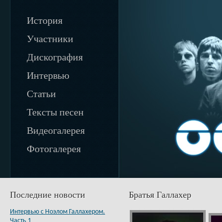
История
Участники
Дискография
Интервью
Статьи
Тексты песен
Видеогалерея
Фотогалерея
Последние новости
Братья Галлахер
Интервью с Ноэлом Галлахером.
Часть 1