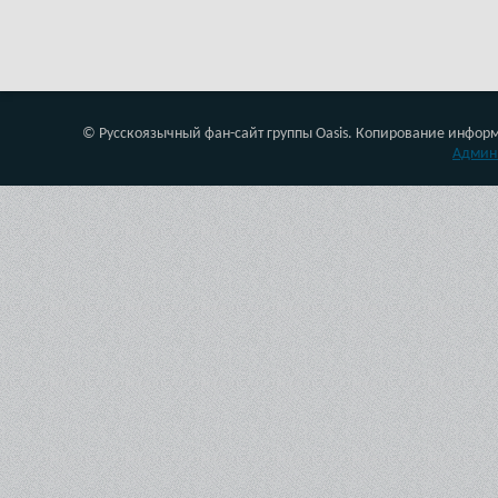
© Русскоязычный фан-сайт группы Oasis. Копирование инфор
Админ