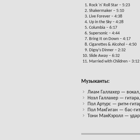
Rock 'n' Roll Star – 5:23
Shakermaker – 5:10
Live Forever – 4:38
Up in the Sky – 4:28
Columbia – 6:17
Supersonic – 4:44
Bring It on Down – 4:17
Cigarettes & Alcohol – 4:50
Digsy's Dinner – 2:32
Slide Away – 6:32
Married with Children – 3:12
Музыканты:
Лиам Галлахер — вокал
Ноэл Галлахер — гитара
Пол Артурс — ритм-гита
Пол МакГиган — бас-гит
Тони МакКэролл — удар