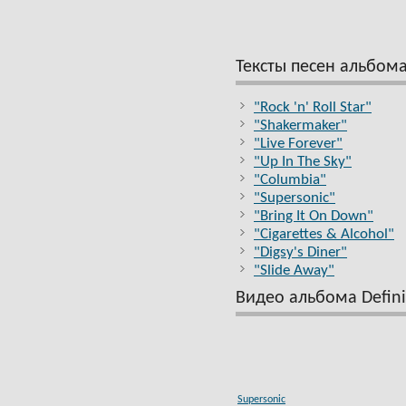
Тексты песен альбома
"Rock 'n' Roll Star"
"Shakermaker"
"Live Forever"
"Up In The Sky"
"Columbia"
"Supersonic"
"Bring It On Down"
"Cigarettes & Alcohol"
"Digsy's Diner"
"Slide Away"
Видео альбома Defini
Supersonic