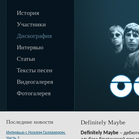
История
Участники
Дискография
Интервью
Статьи
Тексты песен
Видеогалерея
Фотогалерея
Последние новости
Definitely Maybe
Интервью с Ноэлом Галлахером.
Definitely
Maybe
– дебют
Часть 1