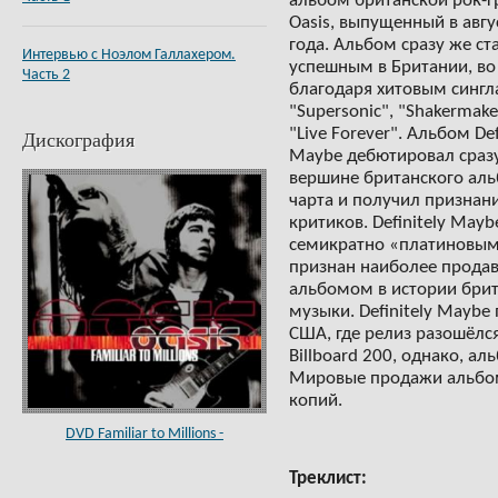
альбом британской рок-
Oasis, выпущенный в авгу
года. Альбом сразу же ст
Интервью с Ноэлом Галлахером.
успешным в Британии, в
Часть 2
благодаря хитовым синг
"Supersonic", "Shakermake
"Live Forever". Альбом Def
Дискография
Maybe дебютировал сраз
вершине британского ал
чарта и получил признан
критиков. Definitely Mayb
семикратно «платиновым
признан наиболее прод
альбомом в истории бри
музыки. Definitely Maybe
США, где релиз разошёлс
Billboard 200, однако, ал
Мировые продажи альбом
копий.
DVD Familiar to Millions -
Треклист: